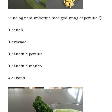
Sund og nem smoothie med god smag af persille 🙂
1 banan
1 avocado
1 håndfuld persille
1 håndfuld mango
4 dl vand