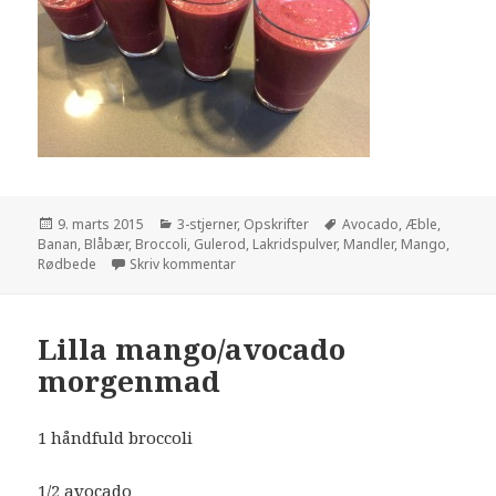
Udgivet
9. marts 2015
Kategorier
3-stjerner
,
Opskrifter
Tags
Avocado
,
Æble
,
Banan
i
,
Blåbær
,
Broccoli
,
Gulerod
,
Lakridspulver
,
Mandler
,
Mango
,
Rødbede
Skriv kommentar
til Rød avocado/gulerod med lakrids
Lilla mango/avocado
morgenmad
1 håndfuld broccoli
1/2 avocado