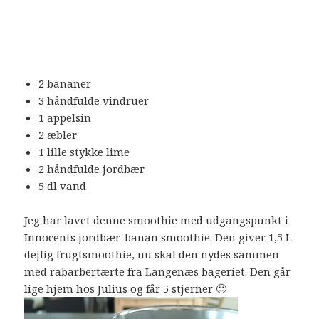
2 bananer
3 håndfulde vindruer
1 appelsin
2 æbler
1 lille stykke lime
2 håndfulde jordbær
5 dl vand
Jeg har lavet denne smoothie med udgangspunkt i
Innocents jordbær-banan smoothie. Den giver 1,5 L
dejlig frugtsmoothie, nu skal den nydes sammen
med rabarbertærte fra Langenæs bageriet. Den går
lige hjem hos Julius og får 5 stjerner 🙂