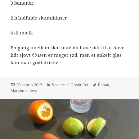
3 bananer
2 håndfulde skumfiduser
4 dl mælk
En gang imellem skal man da have lidt til at have
lidt sjovt 🙂 Den er meget sød, men et enkelt glas
kan man godt drikke.
Udgivet
20. marts 2015
Kategorier
5-stjerner
,
Opskrifter
Tags
Banan
,
Marshmallows
i