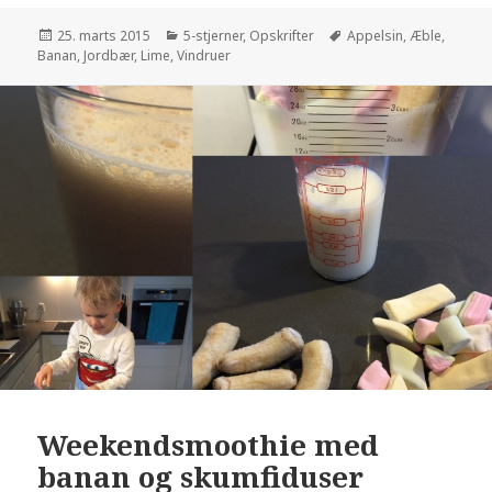
Udgivet
25. marts 2015
Kategorier
5-stjerner
,
Opskrifter
Tags
Appelsin
,
Æble
,
Banan
i
,
Jordbær
,
Lime
,
Vindruer
Weekendsmoothie med
banan og skumfiduser