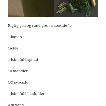
Rigtig god og sund grøn smoothie 🙂
1 banan
1æble
1 håndfuld spinat
10 mandler
1/2 avocado
1 håndfuld bladselleri
4 dl vand