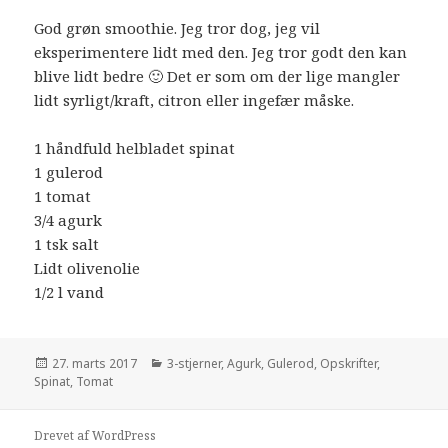
God grøn smoothie. Jeg tror dog, jeg vil
eksperimentere lidt med den. Jeg tror godt den kan
blive lidt bedre 🙂 Det er som om der lige mangler
lidt syrligt/kraft, citron eller ingefær måske.
1 håndfuld helbladet spinat
1 gulerod
1 tomat
3/4 agurk
1 tsk salt
Lidt olivenolie
1/2 l vand
Udgivet
27. marts 2017
Kategorier
3-stjerner
,
Agurk
,
Gulerod
,
Opskrifter
,
Spinat
i
,
Tomat
Drevet af WordPress