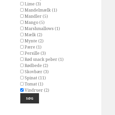
Lime (3)
Mandelmælk (1)
Mandler (5)
Mango (5)
Marshmallows (1)
Mælk (2)
Mynte (2)
Pære (1)
Persille (3)
Rød snack peber (1)
Rødbede (2)
Skovbær (3)
Spinat (11)
Tomat (1)
Vindruer (2)