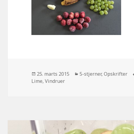
Udgivet
25. marts 2015
Kategorier
5-stjerner
,
Opskrifter
Lime
i
,
Vindruer