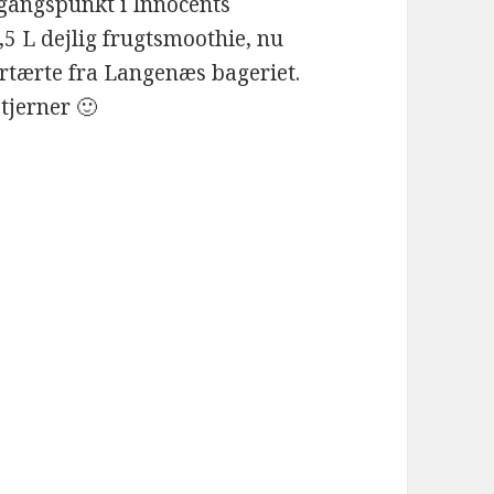
gangspunkt i Innocents
5 L dejlig frugtsmoothie, nu
tærte fra Langenæs bageriet.
stjerner 🙂