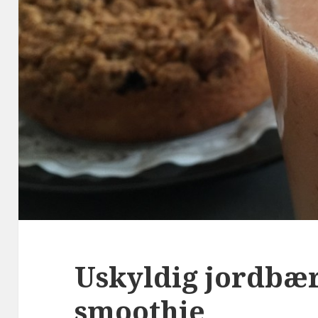
Uskyldig jordbæ
smoothie