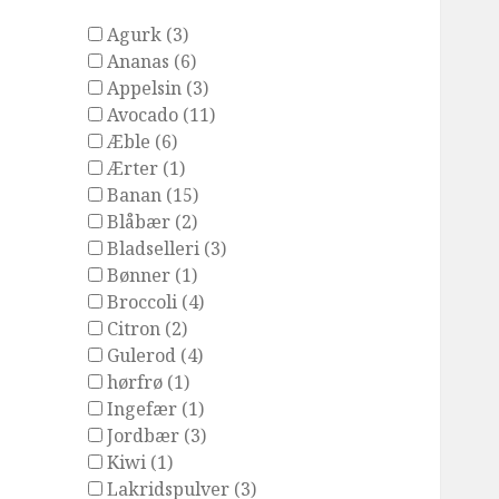
Agurk (3)
Ananas (6)
Appelsin (3)
Avocado (11)
Æble (6)
Ærter (1)
Banan (15)
Blåbær (2)
Bladselleri (3)
Bønner (1)
Broccoli (4)
Citron (2)
Gulerod (4)
hørfrø (1)
Ingefær (1)
Jordbær (3)
Kiwi (1)
Lakridspulver (3)