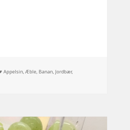
Tags
Appelsin
,
Æble
,
Banan
,
Jordbær
,