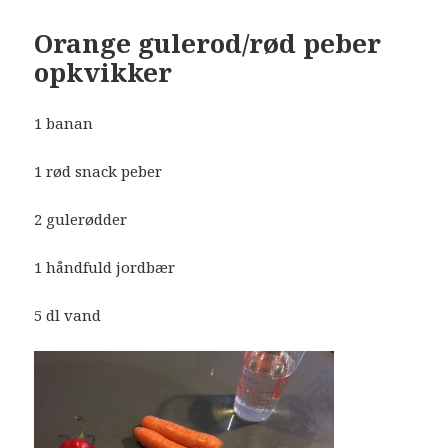
Orange gulerod/rød peber
opkvikker
1 banan
1 rød snack peber
2 gulerødder
1 håndfuld jordbær
5 dl vand