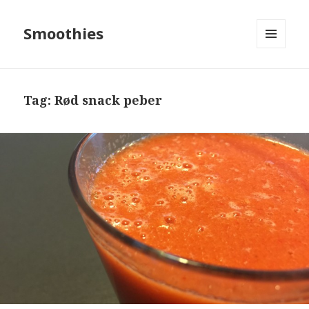
Smoothies
MENU
OG
WIDGETS
Tag: Rød snack peber